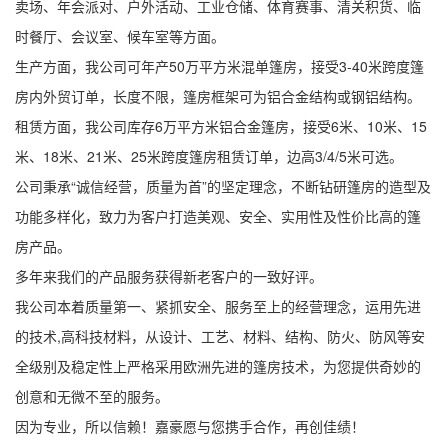
卖场、年会派对、户外活动、工业仓储、体育赛事、清关积货、临
时餐厅、会议室、候车室等方面。
生产方面，我公司可年产50万平方米混单篷房，接受3-40米跨度篷
房内外贸订单，长度不限，篷房框架可为铝合金结构或钢铝结构。
租赁方面，我公司库存6万平方米铝合金篷房，接受6米、10米、15
米、18米、21米、25米跨度篷房租赁订单，边高3/4/5米可选。
公司秉承“诚信经营，质量为首”的坚定理念，不断钻研篷房的造型及
功能多样化，致力为客户打造美观、安全、实用性及性价比高的篷
房产品。
多年来我们的产品服务获得新老客户的一致好评。
我公司本着质量第一、紧抓安全、服务至上的经营理念，运用先进
的技术,高科技材料，从设计、工艺、材料、结构、防火、防风等安
全级别及稳定性上严格采用欧洲先进的篷房技术，为您提供奇妙的
创意和无微不至的服务。
因为专业，所以信赖！嘉豪愿与您携手合作，再创佳绩！