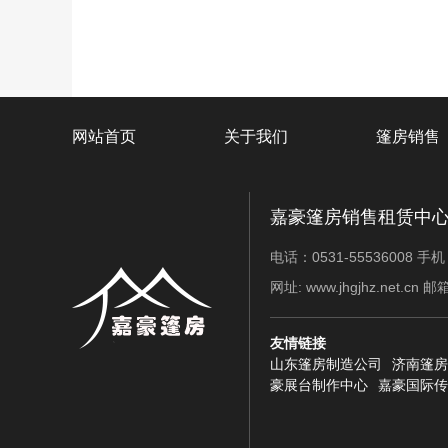
网站首页
关于我们
篷房销售
嘉豪篷房销售租赁中
电话：0531-55536008 手机
网址: www.jhgjhz.net.c
友情链接
山东篷房制造公司
济南篷房
豪展台制作中心
嘉豪国际传