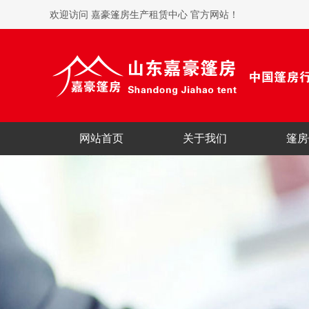
欢迎访问 嘉豪篷房生产租赁中心 官方网站！
网站首页
关于我们
篷房