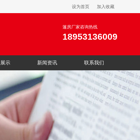
设为首页
加入收藏
篷房厂家咨询热线
18953136009
例展示
新闻资讯
联系我们