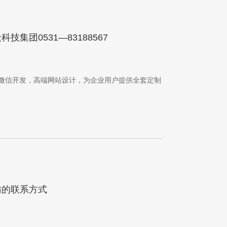
集团0531—83188567
，微信开发，高端网站设计，为企业用户提供全套定制
访的联系方式