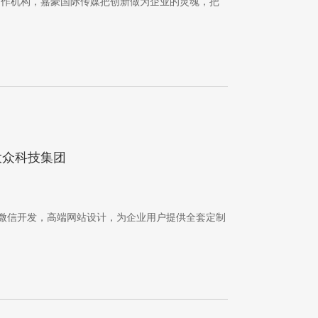
制作机构，嘉豪国际传媒把创新做为企业的灵魂，把
大众科技集团
，微信开发，高端网站设计，为企业用户提供全套定制