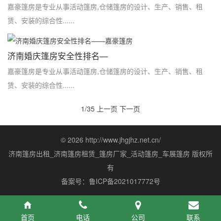
嘉豪篷房是专业从事活动篷房,仓储篷房的设计、生产、销售、租
赁、安装的综合性......
济南婚庆篷房安全性排名—
嘉豪篷房是专业从事活动篷房,仓储篷房的设计、生产、销售、租
赁、安装的综合性......
1/35
上一页
下一页
© 2026 http://www.jhgjhz.net.cn/
济南篷房出租_济南篷房租赁_篷房厂家_活动篷房_车展篷房 版权所
有
备案号：鲁ICP备2021017772号
首页
电话
公司
联系