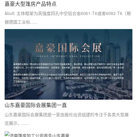
嘉豪大型篷房产品特点
&bull; 主体框架为高强度四孔中空铝合金6061-T6或者6082-T6（根
据德国工业标......
山东嘉豪国际会展集团一直
山东嘉豪国际会展集团是一家由报社出资组建的专注于各类大型展
览展示、......